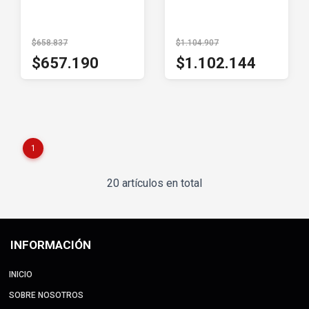
$658.837
$1.104.907
$657.190
$1.102.144
1
20 artículos en total
INFORMACIÓN
INICIO
SOBRE NOSOTROS