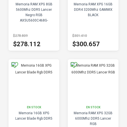
Memoria RAM XPG 8GB
Memoria RAM XPG 16GB
5600Mhz DDR5 Lancer
DDR4 3200Mhz GAMMIX
Negro RGB
BLACK
AX5U5600C468G-
SLABRBK
$278.809
$301.410
$278.112
$300.657
EN STOCK
EN STOCK
Memoria 16GB XPG
Memoria RAM XPG 32GB
Lancer Blade Rgb DDR5
6000Mhz DDR5 Lancer
RGB