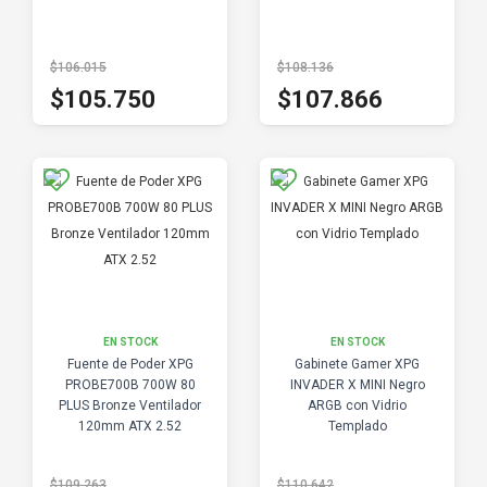
$106.015
$108.136
$105.750
$107.866
EN STOCK
EN STOCK
Fuente de Poder XPG
Gabinete Gamer XPG
PROBE700B 700W 80
INVADER X MINI Negro
PLUS Bronze Ventilador
ARGB con Vidrio
120mm ATX 2.52
Templado
$109.263
$110.642