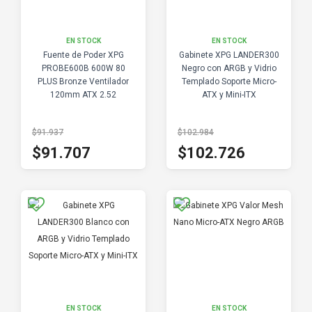
EN STOCK
EN STOCK
Fuente de Poder XPG
Gabinete XPG LANDER300
PROBE600B 600W 80
Negro con ARGB y Vidrio
PLUS Bronze Ventilador
Templado Soporte Micro-
120mm ATX 2.52
ATX y Mini-ITX
$91.937
$102.984
$91.707
$102.726
EN STOCK
EN STOCK