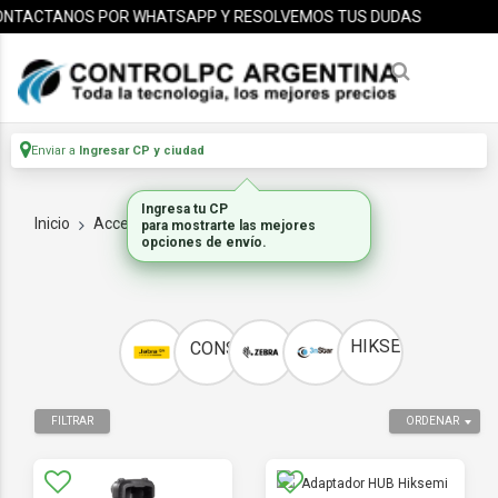
NTACTANOS POR WHATSAPP Y RESOLVEMOS TUS DUDAS
Enviar a
Ingresar CP y ciudad
Ingresa tu CP
Inicio
Accesorios_1
ACCESORIOS
para mostrarte las mejores
opciones de envío.
HIKSEMI
CONSUMO
FILTRAR
ORDENAR