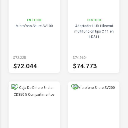
EN STOCK
EN STOCK
Microfono Shure SV100
Adaptador HUB Hiksemi
multifuncion tipo C 11 en
1 DS11
$72.225
$74.960
$72.044
$74.773