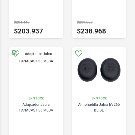
$204.449
$239.567
$203.937
$238.968
EN STOCK
EN STOCK
Adaptador Jabra
Almohadilla Jabra EV265
PANACAST 50 MESA
BEIGE