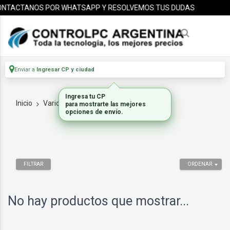
NTACTANOS POR WHATSAPP Y RESOLVEMOS TUS DUDAS
Enviar a
Ingresar CP y ciudad
Ingresa tu CP
Inicio
Varios Componentes
RACK
para mostrarte las mejores
opciones de envío.
FILTRAR
ORDENAR
No hay productos que mostrar...