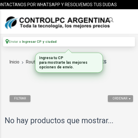
NTACTANOS POR WHATSAPP Y RESOLVEMOS TUS DUDAS
Enviar a
Ingresar CP y ciudad
Ingresa tu CP
Inicio
Routers Switches
PLACAS SWITCHES
para mostrarte las mejores
opciones de envío.
FILTRAR
ORDENAR
No hay productos que mostrar...