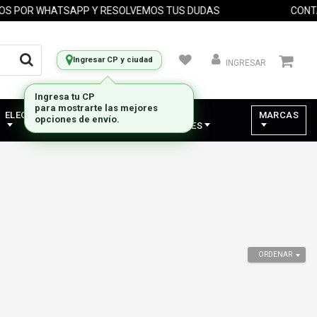
POR WHATSAPP Y RESOLVEMOS TUS DUDAS
CONTACT
Ingresar CP y ciudad
INGRESAR
Ingresa tu CP
para mostrarte las mejores
ELECTRODOMESTICOS
VARIOS -
MARCAS
opciones de envío.
COMPONENTES
ORDENAR