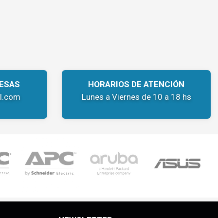
ESAS
HORARIOS DE ATENCIÓN
l.com
Lunes a Viernes de 10 a 18 hs