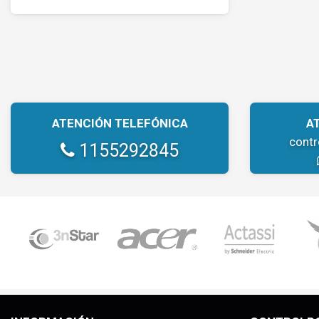
ATENCIÓN TELEFÓNICA
A
cont
1155292845