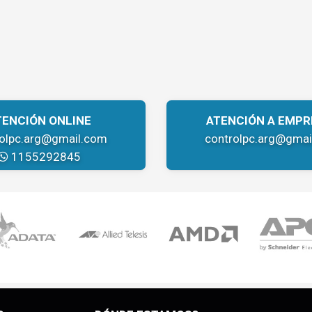
TENCIÓN ONLINE
ATENCIÓN A EMPR
rolpc.arg@gmail.com
controlpc.arg@gmai
1155292845