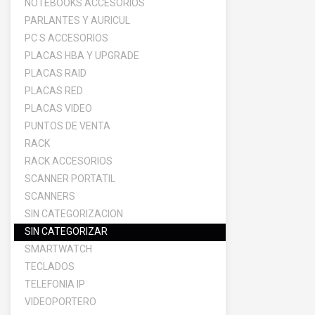
NOTEBOOKS ACCESORIOS
PARLANTES Y AURICUL
PC S ACCESORIOS
PLACAS HBA Y UPGRADE
PLACAS RAID
PLACAS RED
PLACAS VIDEO
PUNTOS DE VENTA
RACK
RACK ACCESORIOS
SCANNER PORTATIL
SCANNERS
SIN CATEGORIZACION
SIN CATEGORIZAR
SMARTWATCH
TECLADOS
TELEFONIA IP
VIDEOPORTERO