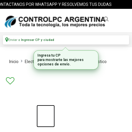
NTACTANOS POR WHATSAPP Y RESOLVEMOS TUS DUDAS
Enviar a
Ingresar CP y ciudad
Ingresa tu CP
para mostrarte las mejores
Inicio
Electrodomesticos
Peq Electrodomestico
opciones de envío.