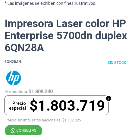
* Las imágenes se exhiben con fines ilustrativos.
Impresora Laser color HP
Enterprise 5700dn duplex
6QN28A
6QN28A/L
SIN STOCK
$1.808.240
Precio lista
$1.803.719
Precio
especial
Precio sin impuestos nacionales: $1.632.325
CONSULTAS