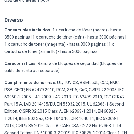
USB de 4 clavijas Tipo A
Diverso
Consumibles incluidos:
1 x cartucho de tóner (negro) - hasta
3500 páginas ¦ 1 x cartucho de tóner (cián) - hasta 3000 páginas ¦
1 x cartucho de tóner (magenta) - hasta 3000 páginas ¦ 1 x
cartucho de tóner (amarillo) - hasta 3000 páginas
Características:
Ranura de bloqueo de seguridad (bloqueo de
cable de venta por separado)
Cumplimiento de normas:
UL, TUV GS, BSMI, cUL, CCC, EMC,
PSB, CECP, EN 62479:2010, RCM, SEPA, CoC, CISPR 22:2008, IEC
60950-1:2005 + A1:2009 + A2:2013, IEC 62479:2010, FCC CFR47
Part 15 A, LVD 2014/35/EU, EN 55032:2015, UL 62368-1 Second
Edition, CISPR 32:2015 Class A, EN 62368-1:2014, EN 60825-
1:2014, IEEE 802.3az, CFR 1040.10, CFR 1040.11, IEC 62368-1:
2014, CISPR 35:2016 Class A, CAN/CSA-C22.2 No. 62368-1-14
Second Edition, EN 61000-3-2:2019, IEC 60825-1:2014 Class 1, EN