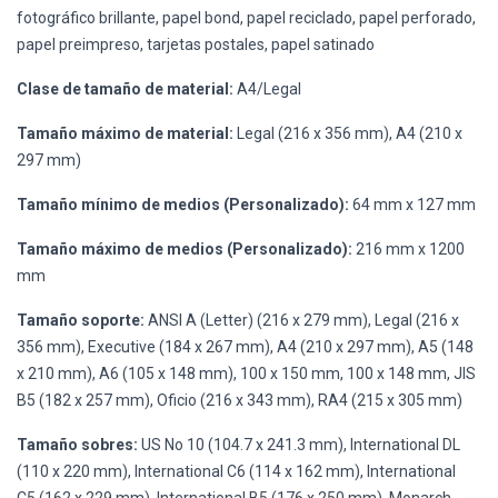
fotográfico brillante, papel bond, papel reciclado, papel perforado,
papel preimpreso, tarjetas postales, papel satinado
Clase de tamaño de material:
A4/Legal
Tamaño máximo de material:
Legal (216 x 356 mm), A4 (210 x
297 mm)
Tamaño mínimo de medios (Personalizado):
64 mm x 127 mm
Tamaño máximo de medios (Personalizado):
216 mm x 1200
mm
Tamaño soporte:
ANSI A (Letter) (216 x 279 mm), Legal (216 x
356 mm), Executive (184 x 267 mm), A4 (210 x 297 mm), A5 (148
x 210 mm), A6 (105 x 148 mm), 100 x 150 mm, 100 x 148 mm, JIS
B5 (182 x 257 mm), Oficio (216 x 343 mm), RA4 (215 x 305 mm)
Tamaño sobres:
US No 10 (104.7 x 241.3 mm), International DL
(110 x 220 mm), International C6 (114 x 162 mm), International
C5 (162 x 229 mm), International B5 (176 x 250 mm), Monarch