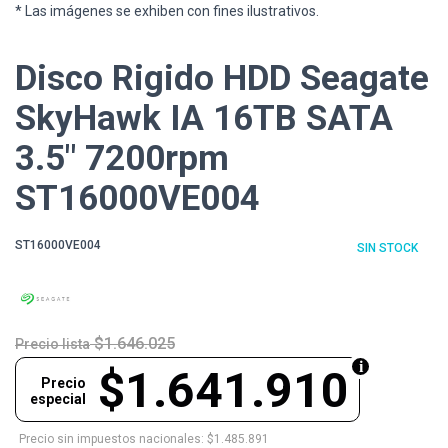
* Las imágenes se exhiben con fines ilustrativos.
Disco Rigido HDD Seagate
SkyHawk IA 16TB SATA
3.5" 7200rpm
ST16000VE004
ST16000VE004
SIN STOCK
$1.646.025
Precio lista
$1.641.910
Precio
especial
Precio sin impuestos nacionales: $1.485.891