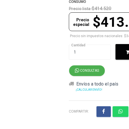
CONSUMO
$414.520
Precio lista
$413
Precio
especial
Precio sin impuestos nacionales: $3
Cantidad
CONSULTAS
Envíos a todo el país
¡CALCULAR ENVÍO!
COMPARTIR: