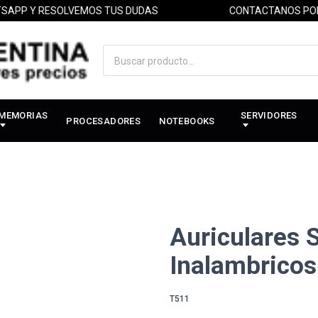
P Y RESOLVEMOS TUS DUDAS
CONTACTANOS POR WH
MEMORIAS
SERVIDORES
PROCESADORES
NOTEBOOKS
Auriculares 
Inalambricos
T511