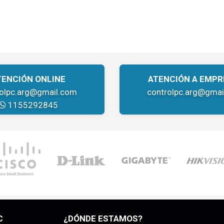
TENCIÓN ONLINE
ATENCIÓN A EMPR
rolpc.arg@gmail.com
controlpc.arg@gmai
1155292845
C
¿DÓNDE ESTAMOS?