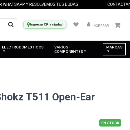
ATSAPP Y RESOLVEMOS TUS DUDAS
CONTACTANOS 
Ingresar CP y ciudad
INGRESAR
ELECTRODOMESTICOS
VARIOS -
MARCAS
COMPONENTES
Shokz T511 Open-Ear
EN STOCK