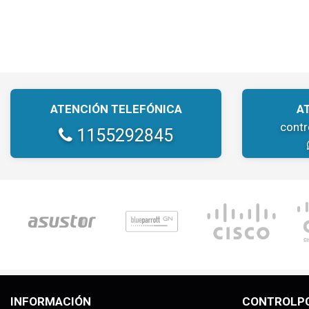
ATENCIÓN TELEFÓNICA
A
cont
1155292845
INFORMACIÓN
CONTROLP