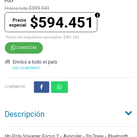
POLY
$595.941
Precio lista
$594.451
Precio
especial
Precio sin impuestos nacionales: $491.282
CONSULTAS
Envíos a todo el país
¡CALCULAR ENVÍO!
COMPARTIR:
Descripción
Hp Poly Voyager Focus 2 - Auricular - En Oreja - Bluetooth