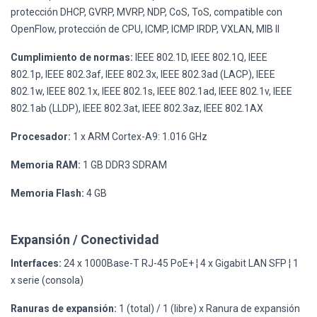
protección DHCP, GVRP, MVRP, NDP, CoS, ToS, compatible con
OpenFlow, protección de CPU, ICMP, ICMP IRDP, VXLAN, MIB II
Cumplimiento de normas:
IEEE 802.1D, IEEE 802.1Q, IEEE
802.1p, IEEE 802.3af, IEEE 802.3x, IEEE 802.3ad (LACP), IEEE
802.1w, IEEE 802.1x, IEEE 802.1s, IEEE 802.1ad, IEEE 802.1v, IEEE
802.1ab (LLDP), IEEE 802.3at, IEEE 802.3az, IEEE 802.1AX
Procesador:
1 x ARM Cortex-A9: 1.016 GHz
Memoria RAM:
1 GB DDR3 SDRAM
Memoria Flash:
4 GB
Expansión / Conectividad
Interfaces:
24 x 1000Base-T RJ-45 PoE+ ¦ 4 x Gigabit LAN SFP ¦ 1
x serie (consola)
Ranuras de expansión:
1 (total) / 1 (libre) x Ranura de expansión