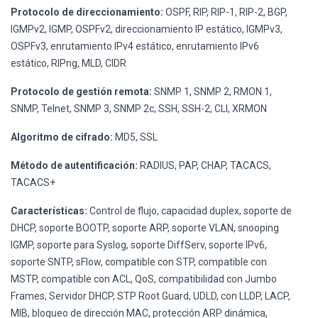
Protocolo de direccionamiento:
OSPF, RIP, RIP-1, RIP-2, BGP,
IGMPv2, IGMP, OSPFv2, direccionamiento IP estático, IGMPv3,
OSPFv3, enrutamiento IPv4 estático, enrutamiento IPv6
estático, RIPng, MLD, CIDR
Protocolo de gestión remota:
SNMP 1, SNMP 2, RMON 1,
SNMP, Telnet, SNMP 3, SNMP 2c, SSH, SSH-2, CLI, XRMON
Algoritmo de cifrado:
MD5, SSL
Método de autentificación:
RADIUS, PAP, CHAP, TACACS,
TACACS+
Características:
Control de flujo, capacidad duplex, soporte de
DHCP, soporte BOOTP, soporte ARP, soporte VLAN, snooping
IGMP, soporte para Syslog, soporte DiffServ, soporte IPv6,
soporte SNTP, sFlow, compatible con STP, compatible con
MSTP, compatible con ACL, QoS, compatibilidad con Jumbo
Frames, Servidor DHCP, STP Root Guard, UDLD, con LLDP, LACP,
MIB, bloqueo de dirección MAC, protección ARP dinámica,