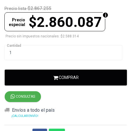
$2.867.255
Precio lista
$2.860.087
Precio
especial
Precio sin impuestos nacionales: $2.588.314
Cantidad
COMPRAR
CONSULTAS
Envíos a todo el país
¡CALCULAR ENVÍO!