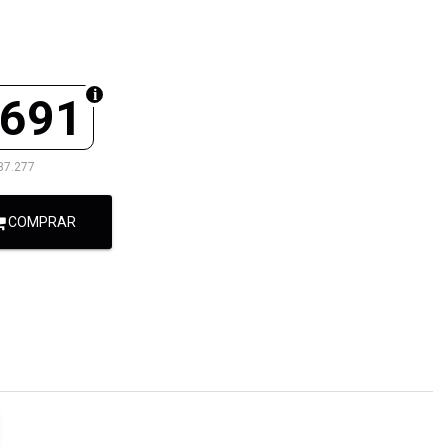
.691
37.277
COMPRAR