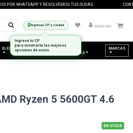
OR WHATSAPP Y RESOLVEMOS TUS DUDAS
CONTACT
Ingresar CP y ciudad
INGRESAR
Ingresa tu CP
para mostrarte las mejores
ELECTRODOMESTICOS
VARIOS -
MARCAS
opciones de envío.
COMPONENTES
AMD Ryzen 5 5600GT 4.6
EN STOCK