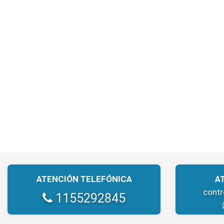
ATENCIÓN TELEFÓNICA
A
cont
1155292845