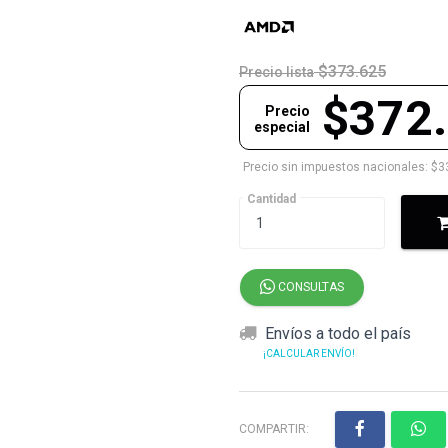
$373.625
Precio lista
$372
Precio
especial
Precio sin impuestos nacionales: $3
Cantidad
CONSULTAS
Envíos a todo el país
¡CALCULAR ENVÍO!
COMPARTIR: