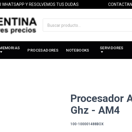
ATSAPP Y RESOLVEMOS TUS DUDAS
CONTACTANOS P
MEMORIAS
SERVIDORES
PROCESADORES
NOTEBOOKS
Procesador 
Ghz - AM4
100-100001488BOX