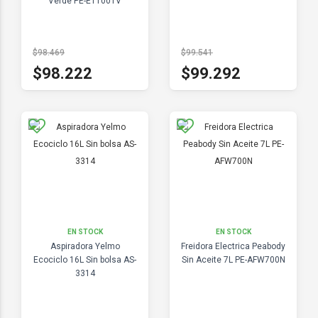
Verde PE-ET1001V
$98.469
$99.541
$98.222
$99.292
EN STOCK
EN STOCK
Aspiradora Yelmo
Freidora Electrica Peabody
Ecociclo 16L Sin bolsa AS-
Sin Aceite 7L PE-AFW700N
3314