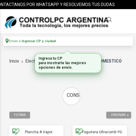
TACTANOS POR WHATSAPP Y RESOLVEMOS TUS DUDAS
Enviar a
Ingresar CP y ciudad
Inicio
Electrodomesticos
PEQ ELECTRODOMESTICO
CONSUMO
FILTRAR
ORDENAR