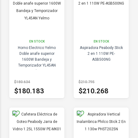
EN STOCK
EN STOCK
Horno Electrico Yelmo
Aspiradora Peabody Stick
Doble anafe superior
2 en 1 110W PE-
1600W Bandeja y
ASB500NG
Temporizador YL45AN
Yelmo
$180.634
$210.795
$180.183
$210.268