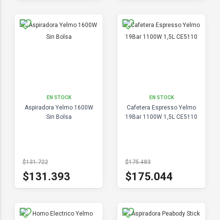
EN STOCK
EN STOCK
Aspiradora Yelmo 1600W
Cafetera Espresso Yelmo
Sin Bolsa
19Bar 1100W 1,5L CE5110
$131.722
$175.483
$131.393
$175.044