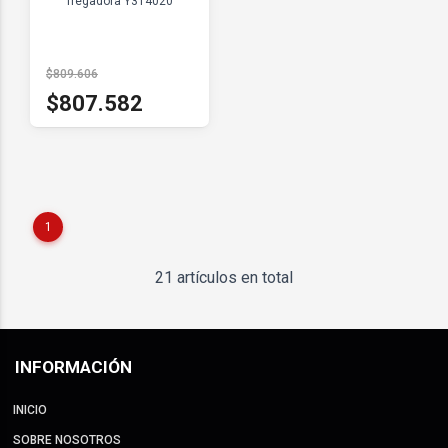
fregadora Y314020
$809.606
$807.582
1
21 artículos en total
INFORMACIÓN
INICIO
SOBRE NOSOTROS