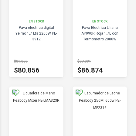
EN STOCK
EN STOCK
Pava electrica digital
Pava Electrica Liliana
Yelmo 1,7 Lts 2200W PE-
AP990R Roja 1.7L con
3912
Termometro 2000W
$81.059
$87.091
$80.856
$86.874