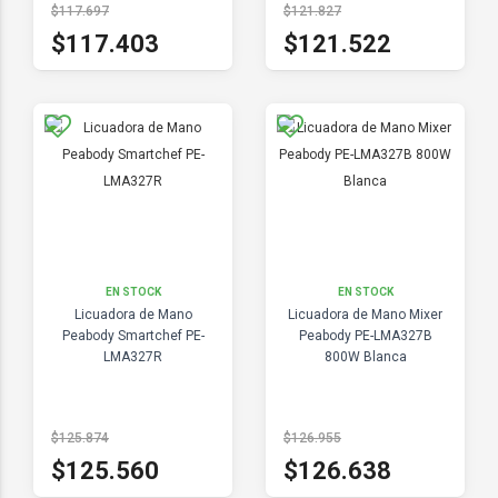
$117.697
$121.827
$117.403
$121.522
EN STOCK
EN STOCK
Licuadora de Mano
Licuadora de Mano Mixer
Peabody Smartchef PE-
Peabody PE-LMA327B
LMA327R
800W Blanca
$125.874
$126.955
$125.560
$126.638