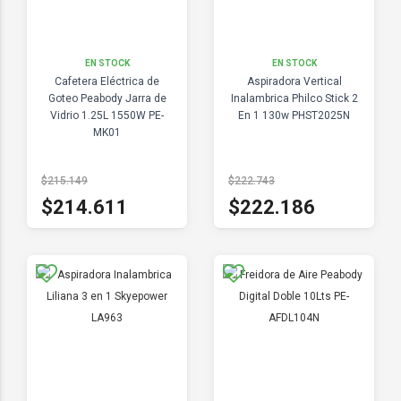
EN STOCK
EN STOCK
Cafetera Eléctrica de
Aspiradora Vertical
Goteo Peabody Jarra de
Inalambrica Philco Stick 2
Vidrio 1.25L 1550W PE-
En 1 130w PHST2025N
MK01
$215.149
$222.743
$214.611
$222.186