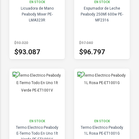
EN STOCK
EN STOCK
Licuadora de Mano
Espumador de Leche
Peabody Mixer PE-
Peabody 250Ml 600w PE-
LMA323R
MF2316
$93.320
$97.040
$93.087
$96.797
EN STOCK
EN STOCK
Termo Electrico Peabody
Termo Electrico Peabody
E-Termo Todo En Uno 1lt
1L Rosa PE-ET1001G