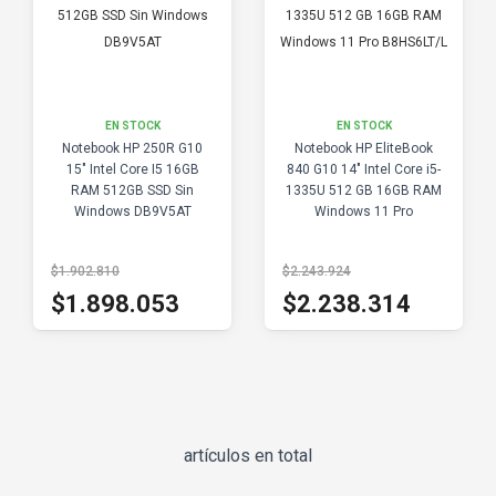
EN STOCK
EN STOCK
Notebook HP 250R G10
Notebook HP EliteBook
15" Intel Core I5 16GB
840 G10 14" Intel Core i5-
RAM 512GB SSD Sin
1335U 512 GB 16GB RAM
Windows DB9V5AT
Windows 11 Pro
B8HS6LT/L
$1.902.810
$2.243.924
$1.898.053
$2.238.314
artículos en total