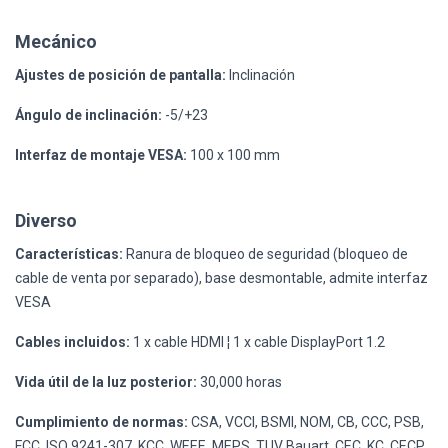
Mecánico
Ajustes de posición de pantalla:
Inclinación
Ángulo de inclinación:
-5/+23
Interfaz de montaje VESA:
100 x 100 mm
Diverso
Características:
Ranura de bloqueo de seguridad (bloqueo de
cable de venta por separado), base desmontable, admite interfaz
VESA
Cables incluidos:
1 x cable HDMI ¦ 1 x cable DisplayPort 1.2
Vida útil de la luz posterior:
30,000 horas
Cumplimiento de normas:
CSA, VCCI, BSMI, NOM, CB, CCC, PSB,
FCC, ISO 9241-307, KCC, WEEE, MEPS, TUV Bauart, CEC, KC, CECP,