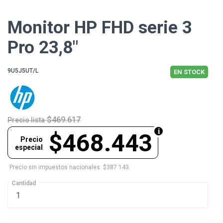
Monitor HP FHD serie 3
Pro 23,8"
9U5J5UT/L
EN STOCK
$469.617
Precio lista
$468.443
Precio
especial
Precio sin impuestos nacionales: $387.143
Cantidad