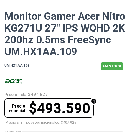
Monitor Gamer Acer Nitro
KG271U 27" IPS WQHD 2K
200hz 0.5ms FreeSync
UM.HX1AA.109
UM.HX1AA.109
EN STOCK
$494.827
Precio lista
$493.590
Precio
especial
Precio sin impuestos nacionales: $407.926