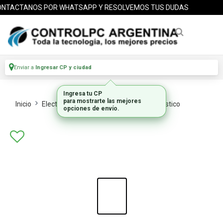
NTACTANOS POR WHATSAPP Y RESOLVEMOS TUS DUDAS
Enviar a
Ingresar CP y ciudad
Ingresa tu CP
para mostrarte las mejores
Inicio
Electrodomesticos
Peq Electrodomestico
opciones de envío.