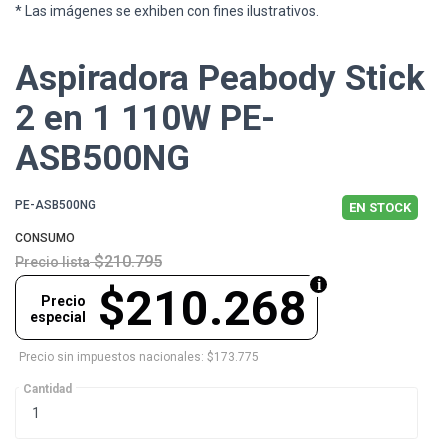
* Las imágenes se exhiben con fines ilustrativos.
Aspiradora Peabody Stick
2 en 1 110W PE-
ASB500NG
PE-ASB500NG
EN STOCK
CONSUMO
$210.795
Precio lista
$210.268
Precio
especial
Precio sin impuestos nacionales: $173.775
Cantidad