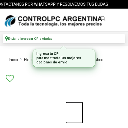
NTACTANOS POR WHATSAPP Y RESOLVEMOS TUS DUDAS
Enviar a
Ingresar CP y ciudad
Ingresa tu CP
para mostrarte las mejores
Inicio
Electrodomesticos
Peq Electrodomestico
opciones de envío.