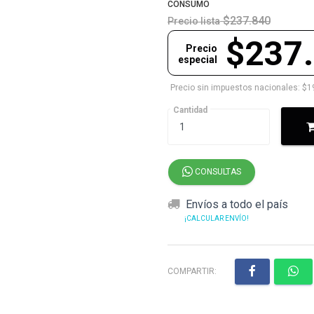
CONSUMO
$237.840
Precio lista
$237
Precio
especial
Precio sin impuestos nacionales: $1
Cantidad
CONSULTAS
Envíos a todo el país
¡CALCULAR ENVÍO!
COMPARTIR: