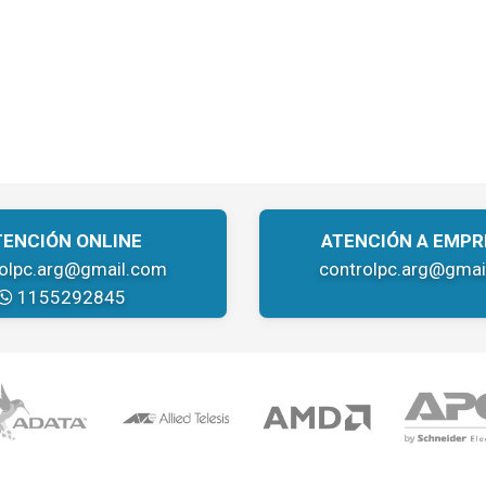
TENCIÓN ONLINE
ATENCIÓN A EMPR
rolpc.arg@gmail.com
controlpc.arg@gmai
1155292845