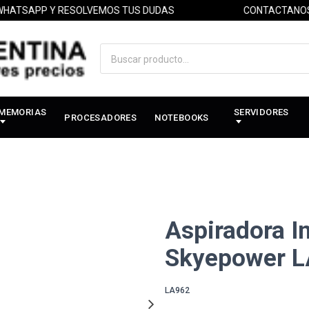
SAPP Y RESOLVEMOS TUS DUDAS
CONTACTANOS PO
MEMORIAS
SERVIDORES
PROCESADORES
NOTEBOOKS
Aspiradora In
Skyepower 
LA962