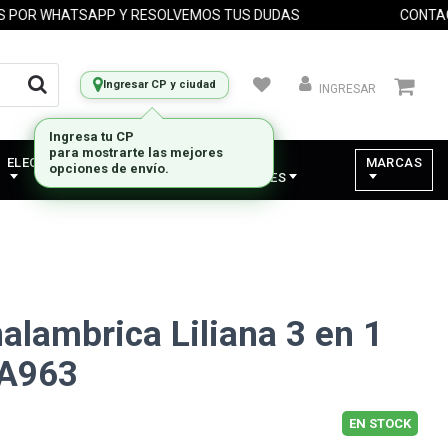
R WHATSAPP Y RESOLVEMOS TUS DUDAS
CONTACTA
Ingresar CP y ciudad
INGRESAR
ELECTRODOMESTICOS
VARIOS -
MARCAS
COMPONENTES
alambrica Liliana 3 en 1
LA963
EN STOCK