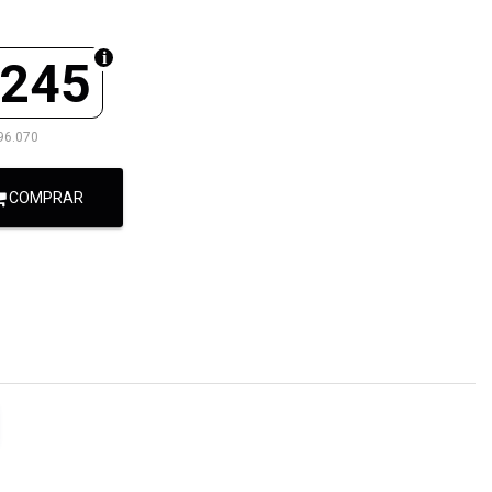
.245
96.070
COMPRAR