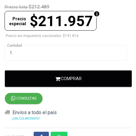
$212.489
Precio lista
$211.957
Precio
especial
Precio sin impuestos nacionales: $191.816
Cantidad
COMPRAR
CONSULTAS
Envíos a todo el país
¡CALCULAR ENVÍO!