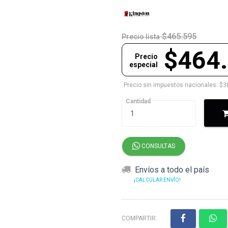
$465.595
Precio lista
$464
Precio
especial
Precio sin impuestos nacionales: $3
Cantidad
CONSULTAS
Envíos a todo el país
¡CALCULAR ENVÍO!
COMPARTIR: