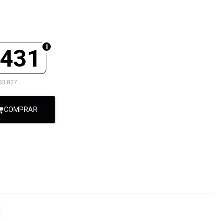
.431
83.827
COMPRAR