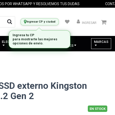
OR WHATSAPP Y RESOLVEMOS TUS DUDAS
CONTACTA
Ingresar CP y ciudad
INGRESAR
Ingresa tu CP
para mostrarte las mejores
ELECTRODOMESTICOS
VARIOS -
MARCAS
opciones de envío.
COMPONENTES
 SSD externo Kingston
.2 Gen 2
EN STOCK