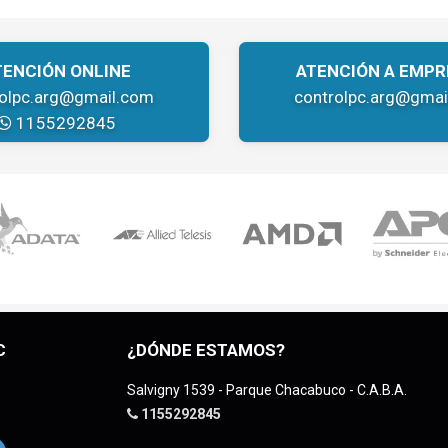
TENCIÓN ONLINE
ATENCIÓN A EMPR
rolpc.arg@gmail.com
controlpc.arg@gmai
1155292845
C
¿DÓNDE ESTAMOS?
Salvigny 1539 - Parque Chacabuco - C.A.B.A.
1155292845