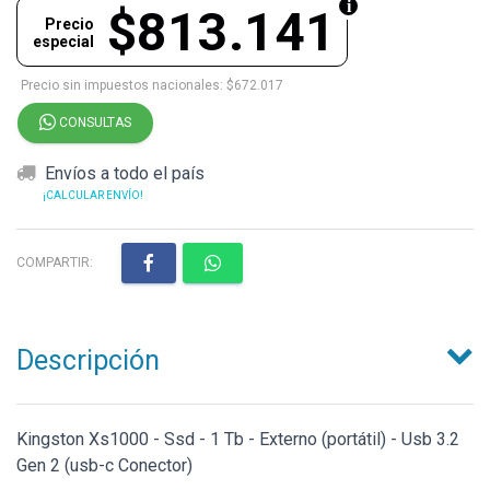
$813.141
Precio
especial
Precio sin impuestos nacionales: $672.017
CONSULTAS
Envíos a todo el país
¡CALCULAR ENVÍO!
COMPARTIR:
Descripción
Kingston Xs1000 - Ssd - 1 Tb - Externo (portátil) - Usb 3.2
Gen 2 (usb-c Conector)