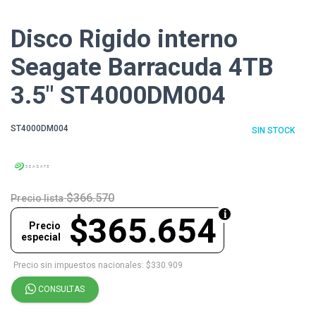
Disco Rigido interno
Seagate Barracuda 4TB
3.5" ST4000DM004
ST4000DM004
SIN STOCK
$366.570
Precio lista
$365.654
Precio
especial
Precio sin impuestos nacionales: $330.909
CONSULTAS