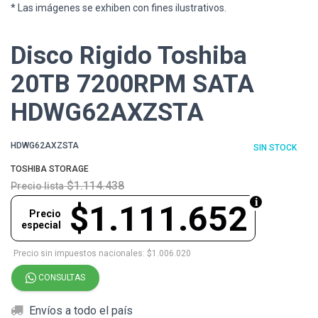
* Las imágenes se exhiben con fines ilustrativos.
Disco Rigido Toshiba
20TB 7200RPM SATA
HDWG62AXZSTA
HDWG62AXZSTA
SIN STOCK
TOSHIBA STORAGE
$1.114.438
Precio lista
$1.111.652
Precio
especial
Precio sin impuestos nacionales: $1.006.020
CONSULTAS
Envíos a todo el país