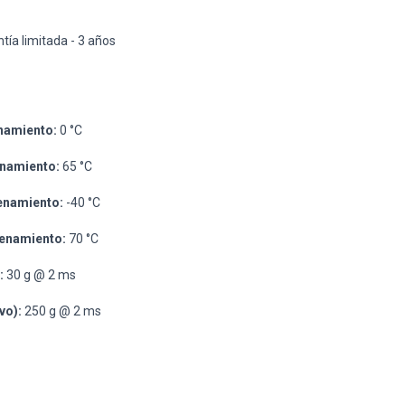
tía limitada - 3 años
namiento:
0 °C
namiento:
65 °C
enamiento:
-40 °C
enamiento:
70 °C
:
30 g @ 2 ms
vo):
250 g @ 2 ms