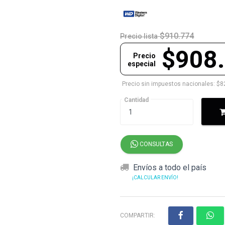
$910.774
Precio lista
$908
Precio
especial
Precio sin impuestos nacionales: $8
Cantidad
CONSULTAS
Envíos a todo el país
¡CALCULAR ENVÍO!
COMPARTIR: