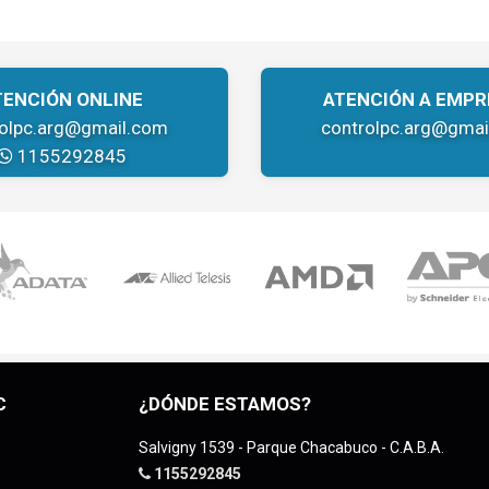
TENCIÓN ONLINE
ATENCIÓN A EMPR
rolpc.arg@gmail.com
controlpc.arg@gmai
1155292845
C
¿DÓNDE ESTAMOS?
Salvigny 1539 - Parque Chacabuco - C.A.B.A.
1155292845