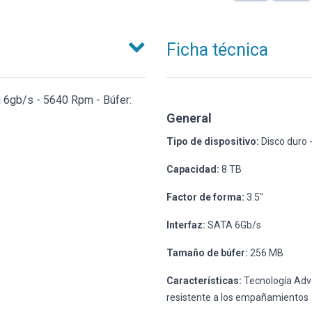
Ficha técnica
a 6gb/s - 5640 Rpm - Búfer:
General
Tipo de dispositivo:
Disco duro -
Capacidad:
8 TB
Factor de forma:
3.5"
Interfaz:
SATA 6Gb/s
Tamaño de búfer:
256 MB
Características:
Tecnología Adva
resistente a los empañamientos