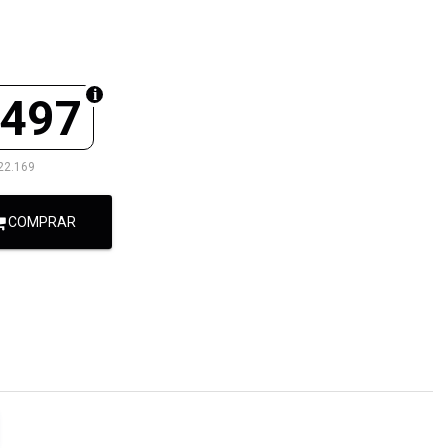
.497
22.169
COMPRAR