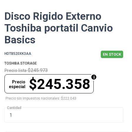
Disco Rigido Externo
Toshiba portatil Canvio
Basics
HDTB520XK3AA
EN STOCK
TOSHIBA STORAGE
$245.973
Precio lista
$245.358
Precio
especial
Precio sin impuestos nacionales: $222.043
Cantidad