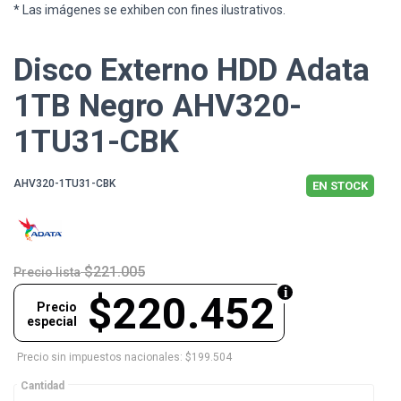
* Las imágenes se exhiben con fines ilustrativos.
Disco Externo HDD Adata
1TB Negro AHV320-
1TU31-CBK
AHV320-1TU31-CBK
EN STOCK
$221.005
Precio lista
$220.452
Precio
especial
Precio sin impuestos nacionales: $199.504
Cantidad