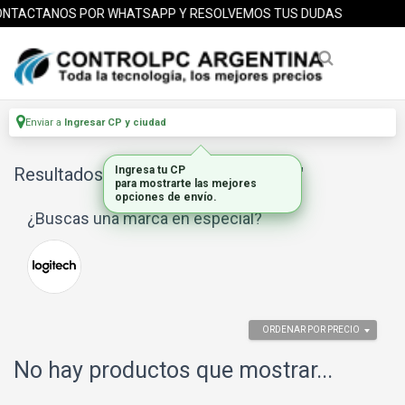
NTACTANOS POR WHATSAPP Y RESOLVEMOS TUS DUDAS
Enviar a
Ingresar CP y ciudad
Resultados para
Ingresa tu CP
"volante y pedales"
para mostrarte las mejores
opciones de envío.
¿Buscas una marca en especial?
ORDENAR POR PRECIO
No hay productos que mostrar...