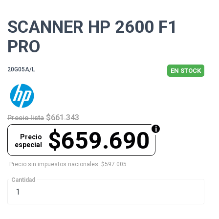
SCANNER HP 2600 F1
PRO
20G05A/L
EN STOCK
$661.343
Precio lista
$659.690
Precio
especial
Precio sin impuestos nacionales: $597.005
Cantidad