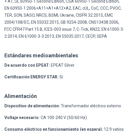
+ A1, UL 60950-1 Second Edition, CSA 60950-1 Second Edition,
EN 60950-1:2006+A11+A1+A12+A2, EAC, cUL, CoC, CCC, PVOC,
TER, SON, SASO, NRCS, BSMI, Ukraine, CISPR 32:2015, EMC
2004/108/EC, EN 55032:2015, GB 9254-2008, CNS13438:2006,
FCC CFR47 Part 15 B, ICES-003 issue 7, C-Tick, KN22, EN 61000-3-
2:2014, EN 61000-3-3:2013, EN 55035:2017, CECP, SEPA
Estándares medioambientales
De acuerdo con EPEAT:
EPEAT Silver
Certificación ENERGY STAR:
Sí
Alimentación
Dispositivo de alimentación:
Transformador eléctrico externo
Voltaje necesario:
CA 100-240 V (50/60 Hz)
Consumo eléctrico en funcionamiento (en espera):
12.9 vatios