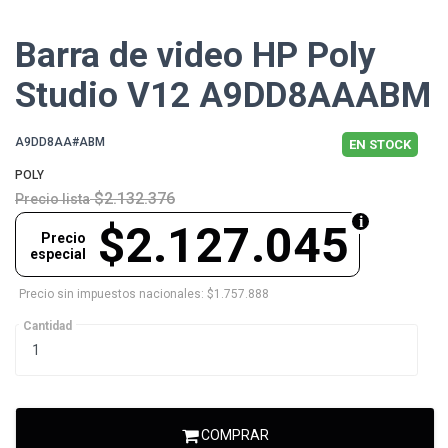
Barra de video HP Poly
Studio V12 A9DD8AAABM
A9DD8AA#ABM
EN STOCK
POLY
$2.132.376
Precio lista
$2.127.045
Precio
especial
Precio sin impuestos nacionales: $1.757.888
Cantidad
COMPRAR