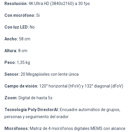
Resolución:
4K Ultra HD (3840x2160) a 30 fps
Con micrófono:
Si
Con luz LED:
No
Ancho:
58 cm
Altura:
8 cm
Peso:
1,35 kg
Sensor:
20 Megapíxeles con lente única
Campo de visión:
120° horizontal (hFoV) y 132° diagonal (dFoV)
Zoom:
Digital de hasta 5x
Tecnología Poly DirectorAI:
Encuadre automático de grupos,
personas y seguimiento del orador
Micrófonos:
Matriz de 4 micrófonos digitales MEMS con alcance