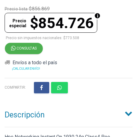
$856.869
Precio lista
$854.726
Precio
especial
Precio sin impuestos nacionales: $773.508
CONSULTAS
Envíos a todo el país
¡CALCULAR ENVÍO!
COMPARTIR:
Descripción
Hpe Networking Instant On 1930 24g Class4 Poe