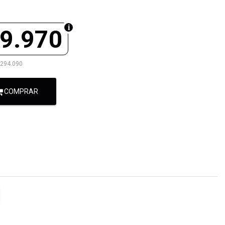
9.970
.294.090
COMPRAR