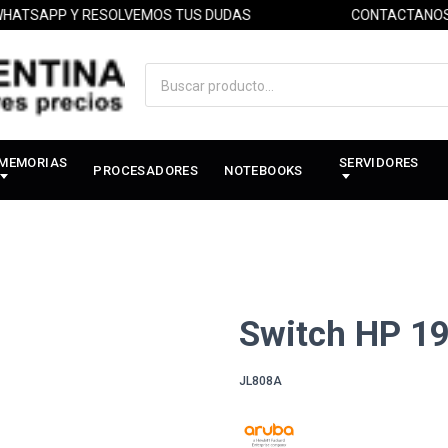
PP Y RESOLVEMOS TUS DUDAS
CONTACTANOS POR 
MEMORIAS
SERVIDORES
PROCESADORES
NOTEBOOKS
Switch HP 1
JL808A