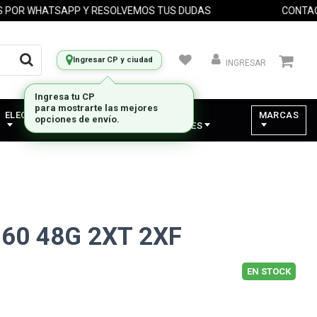
WHATSAPP Y RESOLVEMOS TUS DUDAS
CONTACTANOS
Ingresar CP y ciudad
INGRESAR
ELECTRODOMESTICOS
VARIOS -
MARCAS
COMPONENTES
960 48G 2XT 2XF
EN STOCK