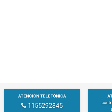
ATENCIÓN TELEFÓNICA
A
cont
1155292845