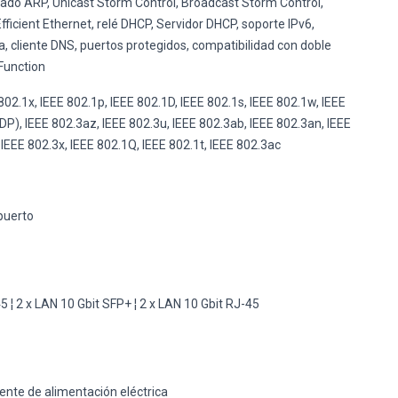
ltrado ARP, Unicast Storm Control, Broadcast Storm Control,
fficient Ethernet, relé DHCP, Servidor DHCP, soporte IPv6,
a, cliente DNS, puertos protegidos, compatibilidad con doble
Function
802.1x, IEEE 802.1p, IEEE 802.1D, IEEE 802.1s, IEEE 802.1w, IEEE
P), IEEE 802.3az, IEEE 802.3u, IEEE 802.3ab, IEEE 802.3an, IEEE
 IEEE 802.3x, IEEE 802.1Q, IEEE 802.1t, IEEE 802.3ac
puerto
d
 ¦ 2 x LAN 10 Gbit SFP+ ¦ 2 x LAN 10 Gbit RJ-45
ente de alimentación eléctrica