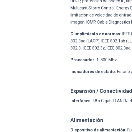
DHCP, protección de origen IP, fi
Multicast Storm Control, Energy E
limitación de velocidad de entrad
imagen, ICMP, Cable Diagnostics 
Cumplimiento de normas:
IEEE 
802.3ad (LACP), IEEE 802.1ab (LLD
802.3i, IEEE 802.3z, IEEE 802.3ae,
Procesador:
1: 800 MHz
Indicadores de estado:
Estado 
Expansión / Conectivida
Interfaces:
48 x Gigabit LAN RJ-45
Alimentación
Dispositivo de alimentación:
Fu