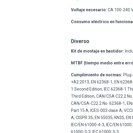
Voltaje necesario:
CA 100-240 V
Consumo eléctrico en funciona
Diverso
Kit de montaje en bastidor:
Incl
MTBF (tiempo medio entre erro
Cumplimiento de normas:
Plug 
+A2:2013, EN 62368-1, EN 62368-1
1 Second Edition, IEC 62368-1 Th
Third Edition, CAN/CSA C22.2 No.
CAN/CSA-C22.2 No. 62368-1, EN/
Part 15 A, ICES-003 clase A, VCC
A, CISPR 35, EN 55035, KN35, EN 
IEC/EN 61000-4-3, IEC/EN 61000-
61000-3-3, IEC 61000-3-3