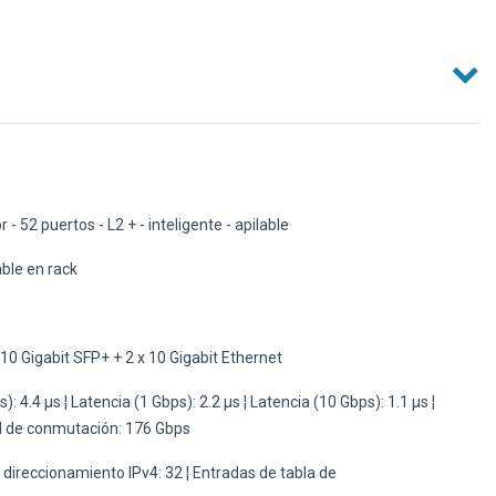
 52 puertos - L2 + - inteligente - apilable
le en rack
10 Gigabit SFP+ + 2 x 10 Gigabit Ethernet
 4.4 µs ¦ Latencia (1 Gbps): 2.2 µs ¦ Latencia (10 Gbps): 1.1 µs ¦
d de conmutación: 176 Gbps
direccionamiento IPv4: 32 ¦ Entradas de tabla de