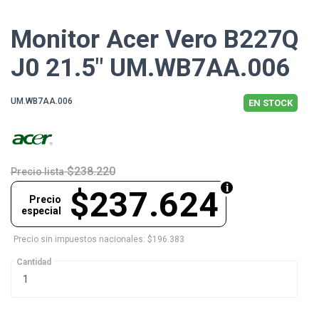
Monitor Acer Vero B227Q
J0 21.5" UM.WB7AA.006
UM.WB7AA.006
EN STOCK
$238.220
Precio lista
$237.624
Precio
especial
Precio sin impuestos nacionales: $196.383
Cantidad