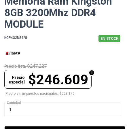
Memoria Ram Kingston
8GB 3200Mhz DDR4
MODULE
KCP432NS6/8
EN STOCK
$247.227
Precio lista
$246.609
Precio
especial
Precio sin impuestos nacionales: $223.176
Cantidad