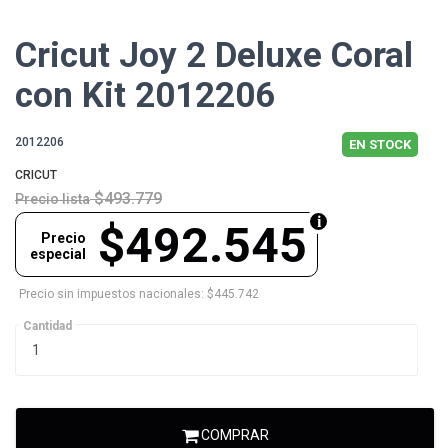
Cricut Joy 2 Deluxe Coral
con Kit 2012206
2012206
EN STOCK
CRICUT
$493.779
Precio lista
$492.545
Precio
especial
Precio sin impuestos nacionales: $445.742
Cantidad
COMPRAR