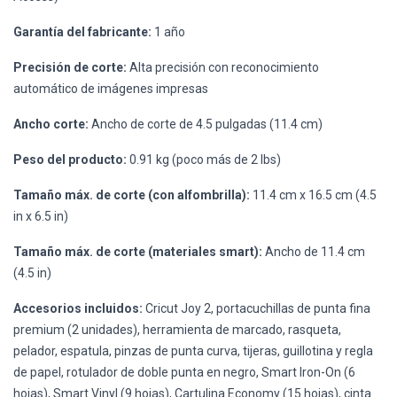
Garantía del fabricante:
1 año
Precisión de corte:
Alta precisión con reconocimiento
automático de imágenes impresas
Ancho corte:
Ancho de corte de 4.5 pulgadas (11.4 cm)
Peso del producto:
0.91 kg (poco más de 2 lbs)
Tamaño máx. de corte (con alfombrilla):
11.4 cm x 16.5 cm (4.5
in x 6.5 in)
Tamaño máx. de corte (materiales smart):
Ancho de 11.4 cm
(4.5 in)
Accesorios incluidos:
Cricut Joy 2, portacuchillas de punta fina
premium (2 unidades), herramienta de marcado, rasqueta,
pelador, espatula, pinzas de punta curva, tijeras, guillotina y regla
de papel, rotulador de doble punta en negro, Smart Iron-On (6
hojas), Smart Vinyl (9 hojas), Cartulina Economy (15 hojas), cinta