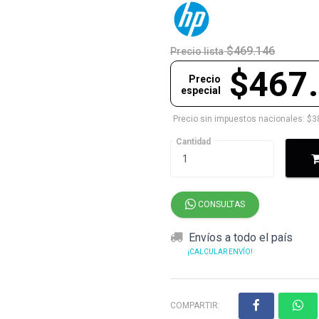
$469.146
Precio lista
$467
Precio
especial
Precio sin impuestos nacionales: $3
Cantidad
CONSULTAS
Envíos a todo el país
¡CALCULAR ENVÍO!
COMPARTIR: