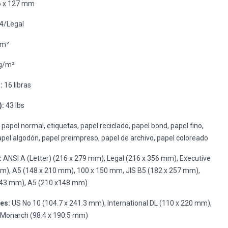
 x 127 mm
4/Legal
/m²
g/m²
:
16 libras
):
43 lbs
papel normal, etiquetas, papel reciclado, papel bond, papel fino,
apel algodón, papel preimpreso, papel de archivo, papel coloreado
:
ANSI A (Letter) (216 x 279 mm), Legal (216 x 356 mm), Executive
m), A5 (148 x 210 mm), 100 x 150 mm, JIS B5 (182 x 257 mm),
 343 mm), A5 (210 x148 mm)
es:
US No 10 (104.7 x 241.3 mm), International DL (110 x 220 mm),
, Monarch (98.4 x 190.5 mm)