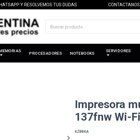
P Y RESOLVEMOS TUS DUDAS
CONTACTANOS POR W
MEMORIAS
SERVIDORES
PROCESADORES
NOTEBOOKS
Impresora mu
137fnw Wi-F
4ZB84A