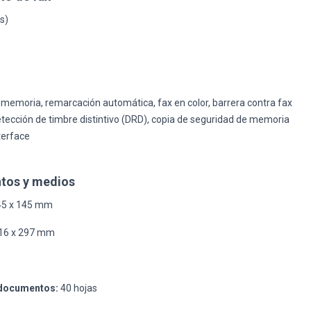
s)
 memoria, remarcación automática, fax en color, barrera contra fax
tección de timbre distintivo (DRD), copia de seguridad de memoria
terface
tos y medios
5 x 145 mm
16 x 297 mm
 documentos:
40 hojas