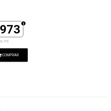
.973
86.755
COMPRAR