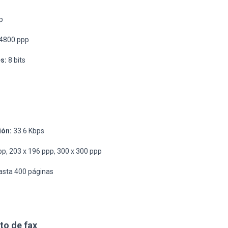
p
4800 ppp
s:
8 bits
ión:
33.6 Kbps
p, 203 x 196 ppp, 300 x 300 ppp
sta 400 páginas
to de fax