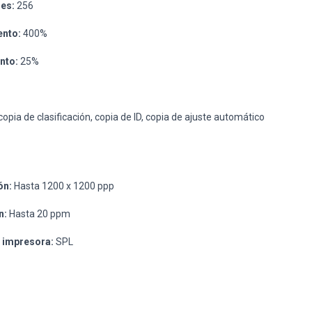
ses:
256
ento:
400%
nto:
25%
copia de clasificación, copia de ID, copia de ajuste automático
ón:
Hasta 1200 x 1200 ppp
n:
Hasta 20 ppm
 impresora:
SPL