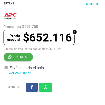
SRTRK2
SIN STOCK
$653.750
Precio lista
$652.116
Precio
especial
Precio sin impuestos nacionales: $538.939
CONSULTAS
Envíos a todo el país
¡CALCULAR ENVÍO!
COMPARTIR: