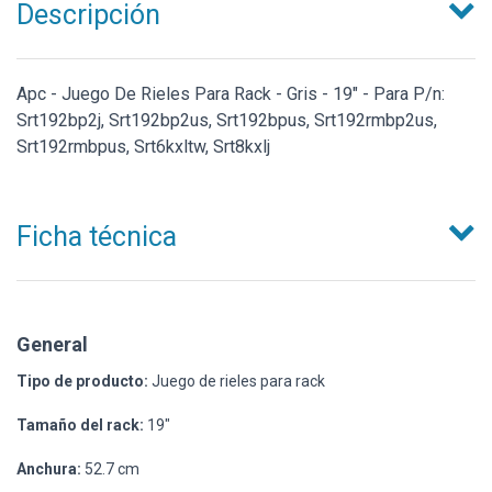
Descripción
Apc - Juego De Rieles Para Rack - Gris - 19" - Para P/n:
Srt192bp2j, Srt192bp2us, Srt192bpus, Srt192rmbp2us,
Srt192rmbpus, Srt6kxltw, Srt8kxlj
Ficha técnica
General
Tipo de producto:
Juego de rieles para rack
Tamaño del rack:
19"
Anchura:
52.7 cm