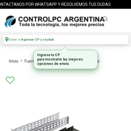
TACTANOS POR WHATSAPP Y RESOLVEMOS TUS DUDAS
Enviar a
Ingresar CP y ciudad
Ingresa tu CP
para mostrarte las mejores
Inicio
Fuentes Alimentacion
Ups Accesorios
opciones de envío.