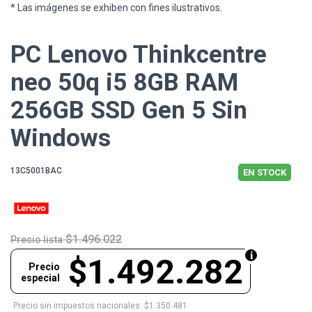
* Las imágenes se exhiben con fines ilustrativos.
PC Lenovo Thinkcentre
neo 50q i5 8GB RAM
256GB SSD Gen 5 Sin
Windows
13C5001BAC
EN STOCK
$1.496.022
Precio lista
$1.492.282
Precio
especial
Precio sin impuestos nacionales: $1.350.481