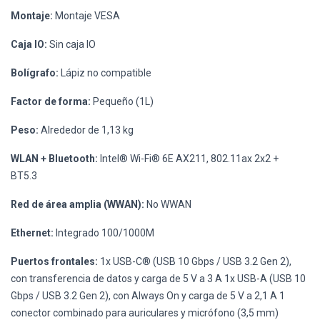
Montaje:
Montaje VESA
Caja IO:
Sin caja IO
Bolígrafo:
Lápiz no compatible
Factor de forma:
Pequeño (1L)
Peso:
Alrededor de 1,13 kg
WLAN + Bluetooth:
Intel® Wi-Fi® 6E AX211, 802.11ax 2x2 +
BT5.3
Red de área amplia (WWAN):
No WWAN
Ethernet:
Integrado 100/1000M
Puertos frontales:
1x USB-C® (USB 10 Gbps / USB 3.2 Gen 2),
con transferencia de datos y carga de 5 V a 3 A 1x USB-A (USB 10
Gbps / USB 3.2 Gen 2), con Always On y carga de 5 V a 2,1 A 1
conector combinado para auriculares y micrófono (3,5 mm)