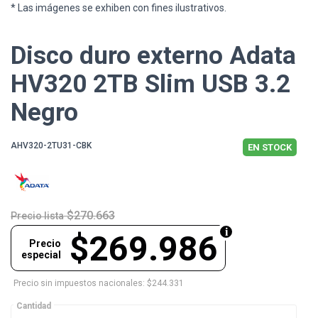
* Las imágenes se exhiben con fines ilustrativos.
Disco duro externo Adata
HV320 2TB Slim USB 3.2
Negro
AHV320-2TU31-CBK
EN STOCK
$270.663
Precio lista
$269.986
Precio
especial
Precio sin impuestos nacionales: $244.331
Cantidad