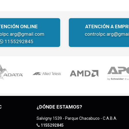
TENCIÓN ONLINE
ATENCIÓN A EMPR
rolpc.arg@gmail.com
controlpc.arg@gmai
1155292845
C
¿DÓNDE ESTAMOS?
Salvigny 1539 - Parque Chacabuco - C.A.B.A.
1155292845