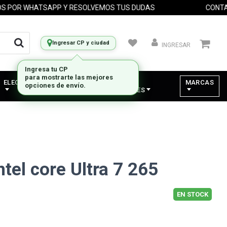
R WHATSAPP Y RESOLVEMOS TUS DUDAS
CONTACTAN
Ingresar CP y ciudad
INGRESAR
ELECTRODOMESTICOS
VARIOS -
MARCAS
COMPONENTES
tel core Ultra 7 265
EN STOCK