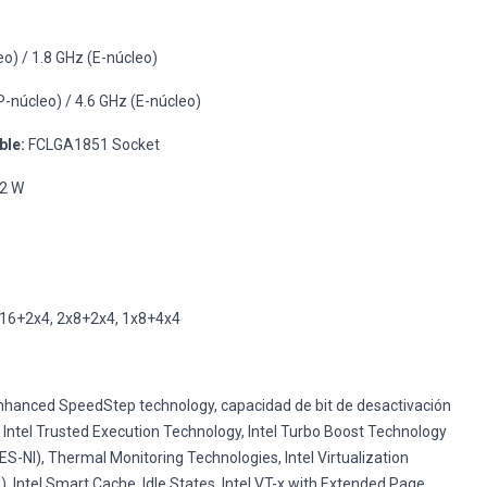
o) / 1.8 GHz (E-núcleo)
P-núcleo) / 4.6 GHz (E-núcleo)
ble:
FCLGA1851 Socket
2 W
16+2x4, 2x8+2x4, 1x8+4x4
hanced SpeedStep technology, capacidad de bit de desactivación
, Intel Trusted Execution Technology, Intel Turbo Boost Technology
AES-NI), Thermal Monitoring Technologies, Intel Virtualization
), Intel Smart Cache, Idle States, Intel VT-x with Extended Page