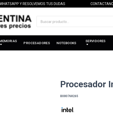
SAPP Y RESOLVEMOS TUS DUDAS
CONTACTANOS PO
MEMORIAS
SERVIDORES
PROCESADORES
NOTEBOOKS
Procesador In
BX80768265