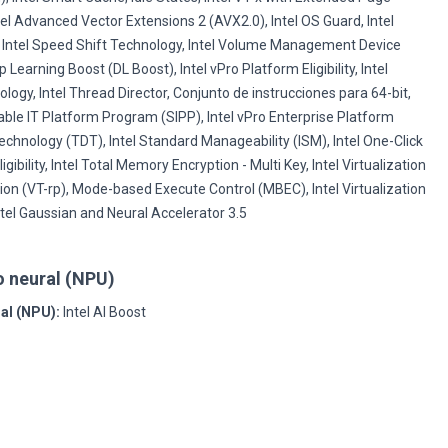
ntel Advanced Vector Extensions 2 (AVX2.0), Intel OS Guard, Intel
 Intel Speed Shift Technology, Intel Volume Management Device
 Learning Boost (DL Boost), Intel vPro Platform Eligibility, Intel
gy, Intel Thread Director, Conjunto de instrucciones para 64-bit,
Stable IT Platform Program (SIPP), Intel vPro Enterprise Platform
n Technology (TDT), Intel Standard Manageability (ISM), Intel One-Click
gibility, Intel Total Memory Encryption - Multi Key, Intel Virtualization
ion (VT-rp), Mode-based Execute Control (MBEC), Intel Virtualization
ntel Gaussian and Neural Accelerator 3.5
 neural (NPU)
al (NPU):
Intel AI Boost