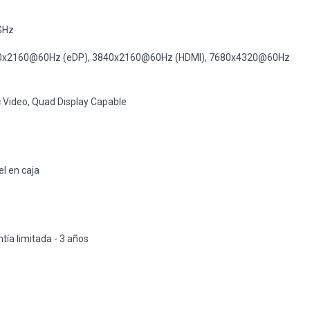
GHz
x2160@60Hz (eDP), 3840x2160@60Hz (HDMI), 7680x4320@60Hz
c Video, Quad Display Capable
l en caja
tía limitada - 3 años