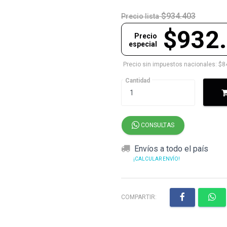
$934.403
Precio lista
$932
Precio
especial
Precio sin impuestos nacionales: $8
Cantidad
CONSULTAS
Envíos a todo el país
¡CALCULAR ENVÍO!
COMPARTIR: