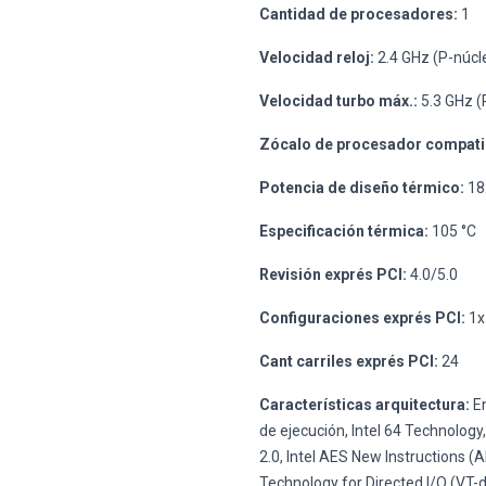
Cantidad de procesadores:
1
Velocidad reloj:
2.4 GHz (P-núcle
Velocidad turbo máx.:
5.3 GHz (
Zócalo de procesador compati
Potencia de diseño térmico:
18
Especificación térmica:
105 °C
Revisión exprés PCI:
4.0/5.0
Configuraciones exprés PCI:
1x
Cant carriles exprés PCI:
24
Características arquitectura:
En
de ejecución, Intel 64 Technology
2.0, Intel AES New Instructions (
Technology for Directed I/O (VT-d