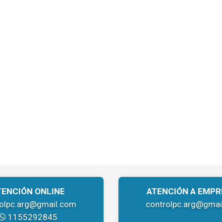
TENCIÓN ONLINE
ATENCIÓN A EMPR
rolpc.arg@gmail.com
controlpc.arg@gmai
1155292845