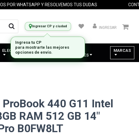
OR WHATSAPP Y RESOLVEMOS TUS DUDAS
CONTACT
Ingresar CP y ciudad
INGRESAR
Ingresa tu CP
para mostrarte las mejores
ELECTRODOMESTICOS
VARIOS -
MARCAS
opciones de envío.
COMPONENTES
ProBook 440 G11 Intel
 8GB RAM 512 GB 14"
Pro B0FW8LT