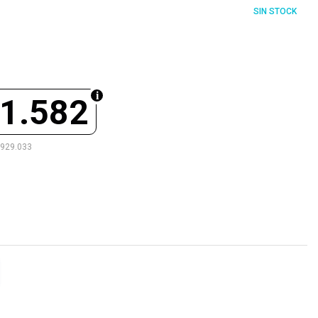
SIN STOCK
1.582
.929.033