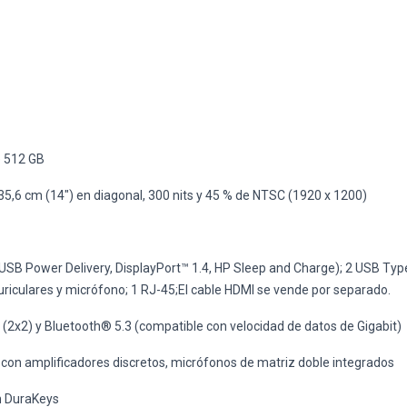
e 512 GB
 35,6 cm (14") en diagonal, 300 nits y 45 % de NTSC (1920 x 1200)
SB Power Delivery, DisplayPort™ 1.4, HP Sleep and Charge); 2 USB Type-
uriculares y micrófono; 1 RJ-45;El cable HDMI se vende por separado.
 (2x2) y Bluetooth® 5.3 (compatible con velocidad de datos de Gigabit)
 con amplificadores discretos, micrófonos de matriz doble integrados
n DuraKeys