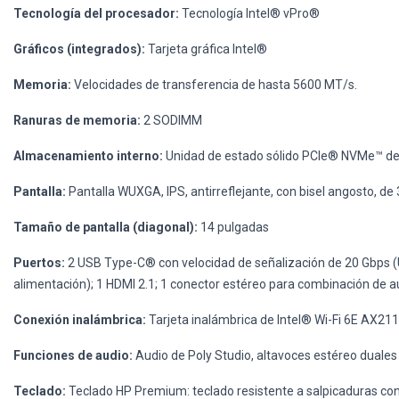
Tecnología del procesador:
Tecnología Intel® vPro®
Gráficos (integrados):
Tarjeta gráfica Intel®
Memoria:
Velocidades de transferencia de hasta 5600 MT/s.
Ranuras de memoria:
2 SODIMM
Almacenamiento interno:
Unidad de estado sólido PCIe® NVMe™ d
Pantalla:
Pantalla WUXGA, IPS, antirreflejante, con bisel angosto, de
Tamaño de pantalla (diagonal):
14 pulgadas
Puertos:
2 USB Type-C® con velocidad de señalización de 20 Gbps (U
alimentación); 1 HDMI 2.1; 1 conector estéreo para combinación de a
Conexión inalámbrica:
Tarjeta inalámbrica de Intel® Wi-Fi 6E AX211
Funciones de audio:
Audio de Poly Studio, altavoces estéreo duales
Teclado:
Teclado HP Premium: teclado resistente a salpicaduras co