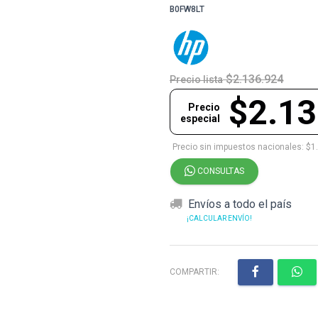
B0FW8LT
$2.136.924
Precio lista
$2.13
Precio
especial
Precio sin impuestos nacionales: $1
CONSULTAS
Envíos a todo el país
¡CALCULAR ENVÍO!
COMPARTIR: