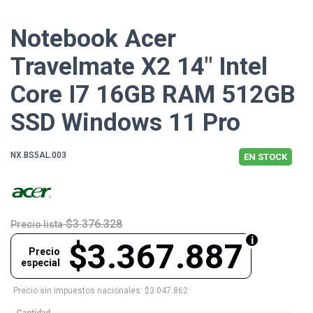
Notebook Acer
Travelmate X2 14" Intel
Core I7 16GB RAM 512GB
SSD Windows 11 Pro
NX.BS5AL.003
EN STOCK
$3.376.328
Precio lista
$3.367.887
Precio
especial
Precio sin impuestos nacionales: $3.047.862