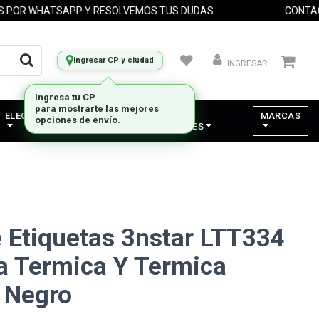
 WHATSAPP Y RESOLVEMOS TUS DUDAS
CONTACTANO
Ingresar CP y ciudad
INGRESAR
ELECTRODOMESTICOS
VARIOS -
MARCAS
COMPONENTES
 Etiquetas 3nstar LTT334
a Termica Y Termica
r Negro