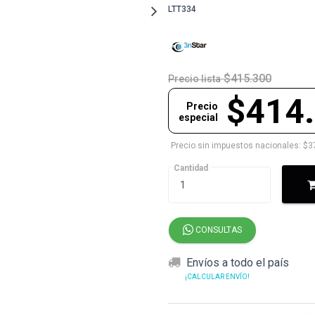
LTT334
$415.300
Precio lista
$414
Precio
especial
Precio sin impuestos nacionales: $3
Cantidad
CONSULTAS
Envíos a todo el país
¡CALCULAR ENVÍO!