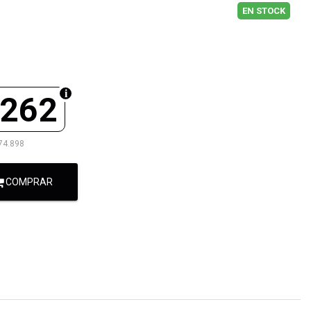
EN STOCK
.262
74.898
COMPRAR