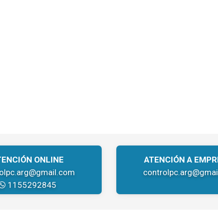
TENCIÓN ONLINE
ATENCIÓN A EMPR
rolpc.arg@gmail.com
controlpc.arg@gmai
1155292845