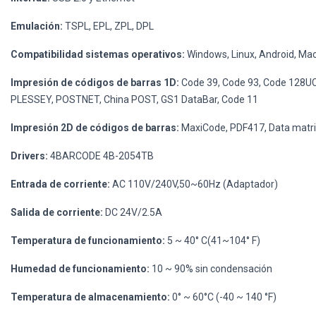
Emulación:
TSPL, EPL, ZPL, DPL
Compatibilidad sistemas operativos:
Windows, Linux, Android, Ma
Impresión de códigos de barras 1D:
Code 39, Code 93, Code 128UCC,
PLESSEY, POSTNET, China POST, GS1 DataBar, Code 11
Impresión 2D de códigos de barras:
MaxiCode, PDF417, Data matri
Drivers:
4BARCODE 4B-2054TB
Entrada de corriente:
AC 110V/240V,50~60Hz (Adaptador)
Salida de corriente:
DC 24V/2.5A
Temperatura de funcionamiento:
5 ~ 40° C(41~104° F)
Humedad de funcionamiento:
10 ~ 90% sin condensación
Temperatura de almacenamiento:
0° ~ 60°C (-40 ~ 140 °F)