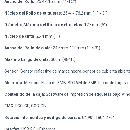
Ancho del Rollo:
25.4-115mm (1”-4.5”)
Núcleo del Rollo de etiquetas:
25.4 ~ 76.2 mm (1 "~ 3")
Diámetro Máximo del Rollo de etiquetas:
127 mm (5“)
Núcleo de cinta:
25.4 mm (1")
Ancho del Rollo de cinta:
24.5mm-110mm (1"-4.3")
Máximo Largo de cinta:
300m (984ft)
Sensor:
Sensor reflectivo de marca negra, sensor de cubierta abierta
Memoria:
Memoria Flash de 8MB, SDRAM de 8MB, lector de tarjetas
Contenido de la caja:
Software de impresión de etiquetas bajo Window
EMC:
FCC, CE, CCC, CB
Rotación de fuentes y código de barras:
0°, 90°, 180°, 270°
Interfaz:
USB 2.0 y Ethernet